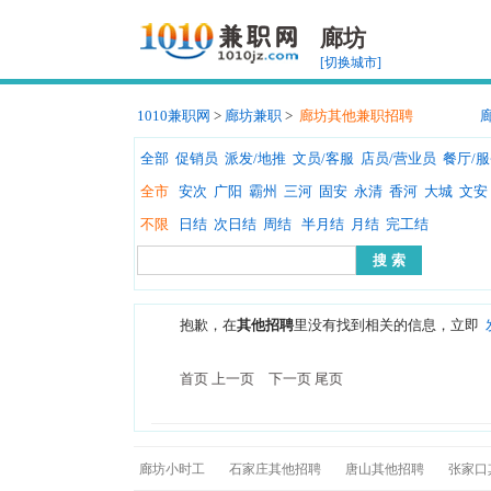
廊坊
[切换城市]
1010兼职网
>
廊坊兼职
>
廊坊其他兼职招聘
全部
促销员
派发/地推
文员/客服
店员/营业员
餐厅/
全市
安次
广阳
霸州
三河
固安
永清
香河
大城
文安
不限
日结
次日结
周结
半月结
月结
完工结
抱歉，在
其他招聘
里没有找到相关的信息，立即
首页 上一页 下一页 尾页
廊坊小时工
石家庄其他招聘
唐山其他招聘
张家口