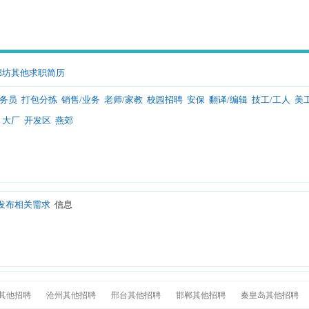
廊坊其他求职简历
服务员
打包分拣
销售/业务
老师/家教
校园招聘
安保
翻译/编辑
技工/工人
美
大厂
开发区
燕郊
发布相关需求
信息
其他招聘
沧州其他招聘
邢台其他招聘
邯郸其他招聘
秦皇岛其他招聘