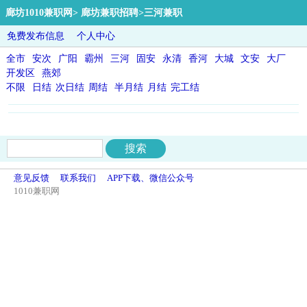
廊坊1010兼职网
>
廊坊兼职招聘
>三河兼职
免费发布信息
个人中心
全市
安次
广阳
霸州
三河
固安
永清
香河
大城
文安
大厂
开发区
燕郊
不限
日结
次日结
周结
半月结
月结
完工结
意见反馈
联系我们
APP下载、微信公众号
1010兼职网